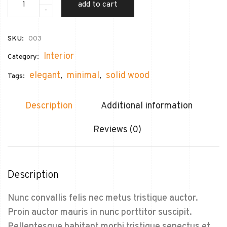
add to cart
a
-
n
i
s
SKU:
003
h
S
Interior
Category:
o
f
elegant
minimal
solid wood
Tags:
,
,
a
s
q
Description
Additional information
u
a
n
Reviews (0)
t
i
t
y
Description
Nunc convallis felis nec metus tristique auctor.
Proin auctor mauris in nunc porttitor suscipit.
Pellentesque habitant morbi tristique senectus et