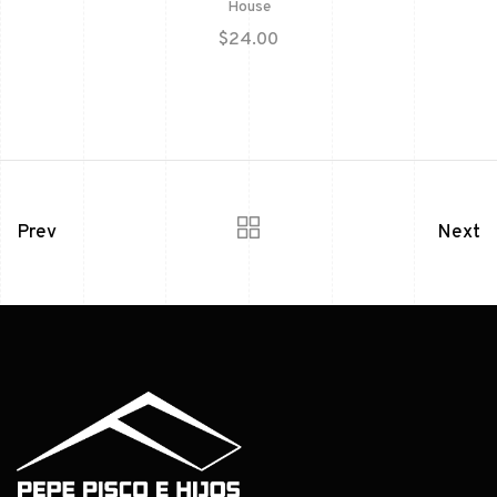
House
$
24.00
Prev
Next