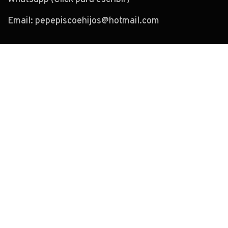
Email:
pepepiscoehijos@hotmail.com
Páginas
Inicio
Empresa
Proyectos
Servicios
Presupuesto
Información legal